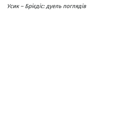
Усик – Брієдіс: дуель поглядів