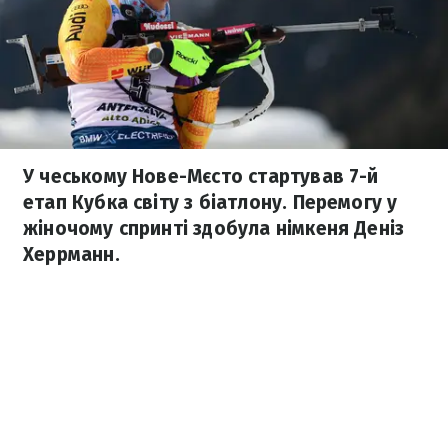
У чеському Нове-Мєсто стартував 7-й
етап Кубка світу з біатлону. Перемогу у
жіночому спринті здобула німкеня Деніз
Херрманн.