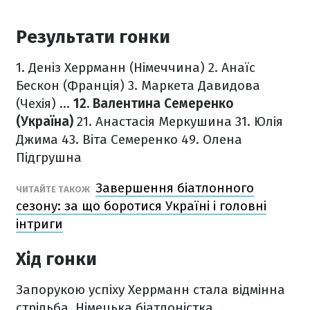
Результати гонки
1. Деніз Херрманн (Німеччина)
2. Анаїс
Бескон (Франція)
3. Маркета Давидова
(Чехія)
...
12. Валентина Семеренко
(Україна)
21. Анастасія Меркушина
31. Юлія
Джима
43. Віта Семеренко
49. Олена
Підгрушна
Завершення біатлонного
ЧИТАЙТЕ ТАКОЖ
сезону: за що боротися Україні і головні
інтриги
Хід гонки
Запорукою успіху Херрманн стала відмінна
стрільба. Німецька біатлоністка