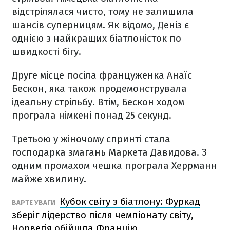
відстрілялася чисто, тому не залишила
шансів суперницям. Як відомо, Деніз є
однією з найкращих біатлоністок по
швидкості бігу.
Друге місце посіла француженка Анаїс
Бескон, яка також продемонструвала
ідеальну стрільбу. Втім, Бескон ходом
програла німкені понад 25 секунд.
Третьою у жіночому спринті стала
господарка змагань Маркета Давидова. З
одним промахом чешка програла Херрманн
майже хвилину.
Кубок світу з біатлону: Фуркад
ВАРТЕ УВАГИ
зберіг лідерство після чемпіонату світу,
Норвегія обійшла Францію