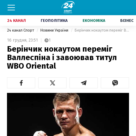
24 КАНАЛ
ГЕОПОЛІТИКА
ЕКОНОМІКА
БІЗНЕС
24 канал Спорт
Новини України
Берінчик нокаутом переміг Валлеспіна і завоював титул WBO Oriental
16 грудня,
23:51
1
Берінчик нокаутом переміг
Валлеспіна і завоював титул
WBO Oriental