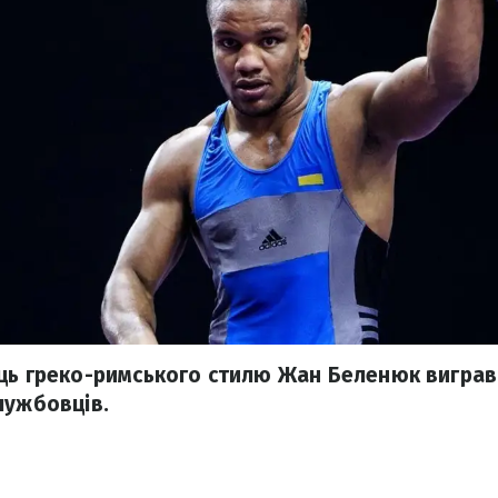
ць греко-римського стилю Жан Беленюк виграв 
лужбовців.