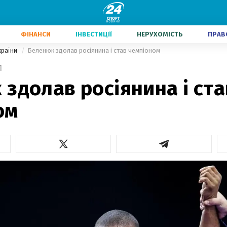
ФІНАНСИ
ІНВЕСТИЦІЇ
НЕРУХОМІСТЬ
ПРАВ
країни
Беленюк здолав росіянина і став чемпіоном
1
здолав росіянина і ста
ом