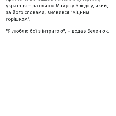
українця – латвійцю Майрісу Брієдісу, який,
за його словами, виявився "міцним
горішком".
"Я люблю бої з інтригою", – додав Беленюк.