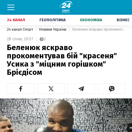
24 КАНАЛ
ГЕОПОЛІТИКА
ЕКОНОМІКА
БІЗНЕС
24 канал Спорт
Новини України
Беленюк яскраво прокоментував бій "красеня" Усика з "міцним горішком" Брієдісом
28 січня,
20:57
2
Беленюк яскраво
прокоментував бій "красеня"
Усика з "міцним горішком"
Брієдісом