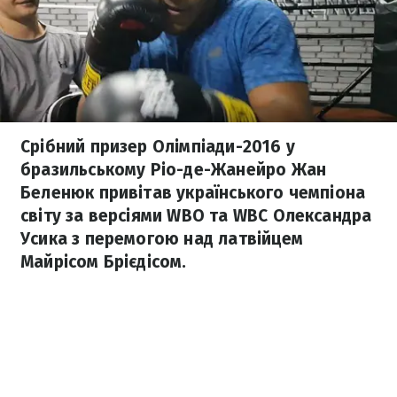
Срібний призер Олімпіади-2016 у
бразильському Ріо-де-Жанейро Жан
Беленюк привітав українського чемпіона
світу за версіями WBO та WBC Олександра
Усика з перемогою над латвійцем
Майрісом Брієдісом.