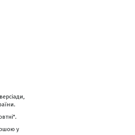
версіади,
раїни.
втні".
ершою у