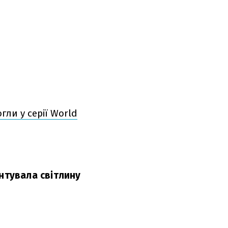
гли у серії World
нтувала світлину