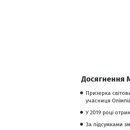
Досягнення 
Призерка світов
учасниця Олімпій
У 2019 році отр
За підсумками з