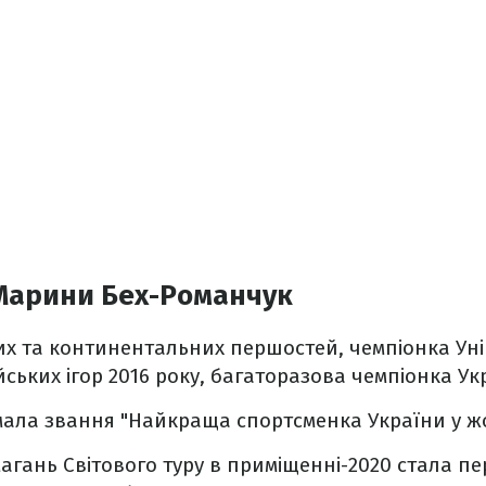
Марини Бех-Романчук
их та континентальних першостей, чемпіонка Уні
ських ігор 2016 року, багаторазова чемпіонка Ук
имала звання "Найкраща спортсменка України у жо
магань Світового туру в приміщенні-2020 стала п