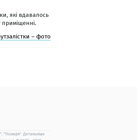
ки, які вдавалось
у приміщенні.
утзалістки – фото
", "Позиція". Детальніше