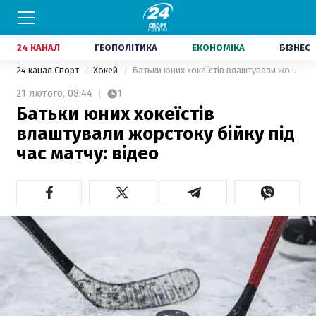
24 КАНАЛ
ГЕОПОЛІТИКА
ЕКОНОМІКА
БІЗНЕС
24 канал Спорт
Хокей
Батьки юних хокеїстів влаштували жорстоку бійку під час матчу: відео
21 лютого,
08:44
1
Батьки юних хокеїстів
влаштували жорстоку бійку під
час матчу: відео