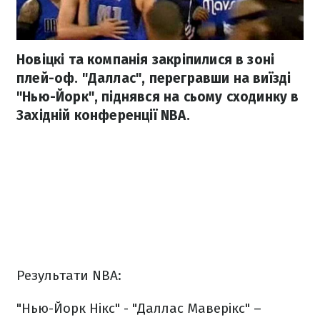
Новіцкі та компанія закріпилися в зоні
плей-оф. "Даллас", перегравши на виїзді
"Нью-Йорк", піднявся на сьому сходинку в
Західній конференції NBA.
Результати NBA:
"Нью-Йорк Нікс" - "Даллас Маверікс" –