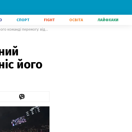
О
СПОРТ
FIGHT
ОСВІТА
ЛАЙФХАКИ
Баскетболіст виконав неймовірний кидок перед сиреною, який приніс його команді перемогу: відео
рний
ніс його