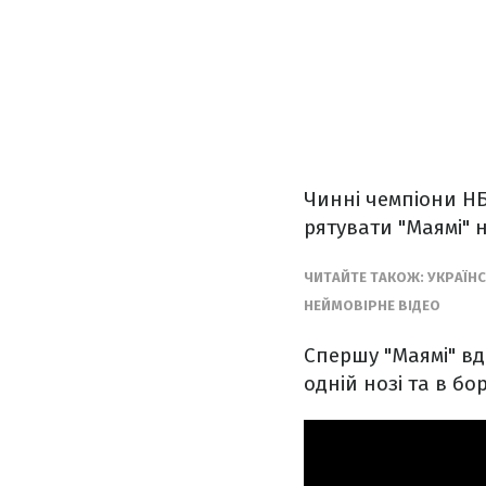
Чинні чемпіони НБ
рятувати "Маямі" н
ЧИТАЙТЕ ТАКОЖ: УКРАЇН
НЕЙМОВІРНЕ ВІДЕО
Спершу "Маямі" вд
одній нозі та в бо