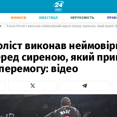
ФІНАНСИ
ІНВЕСТИЦІЇ
НЕРУХОМІСТЬ
ПРАВ
ол
оліст виконав неймові
ред сиреною, який при
перемогу: відео