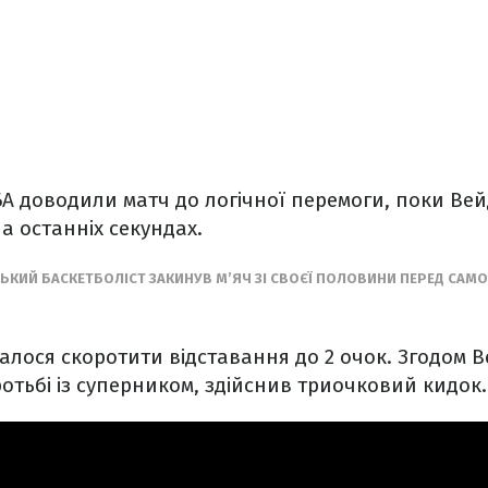
А доводили матч до логічної перемоги, поки Вей
а останніх секундах.
СЬКИЙ БАСКЕТБОЛІСТ ЗАКИНУВ М’ЯЧ ЗІ СВОЄЇ ПОЛОВИНИ ПЕРЕД СА
алося скоротити відставання до 2 очок. Згодом В
ротьбі із суперником, здійснив триочковий кидок.