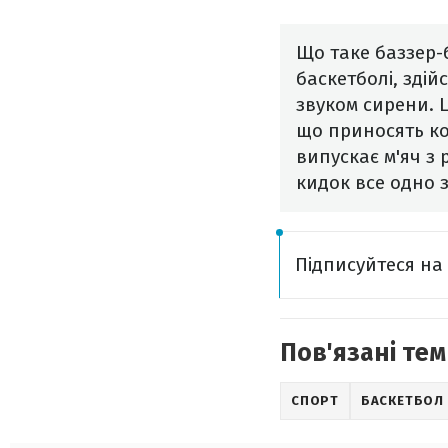
Що таке баззер-
баскетболі, здій
звуком сирени. Ц
що приносять ко
випускає м'яч з 
кидок все одно 
Підписуйтеся н
Пов'язані тем
СПОРТ
БАСКЕТБОЛ