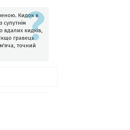
иреною. Кидок в
з супутнім
о вдалих кидків,
Якщо гравець
 м'яча, точний