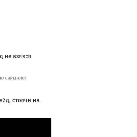
д не взявся
МОЮ СИРЕНОЮ:
ейд, стоячи на