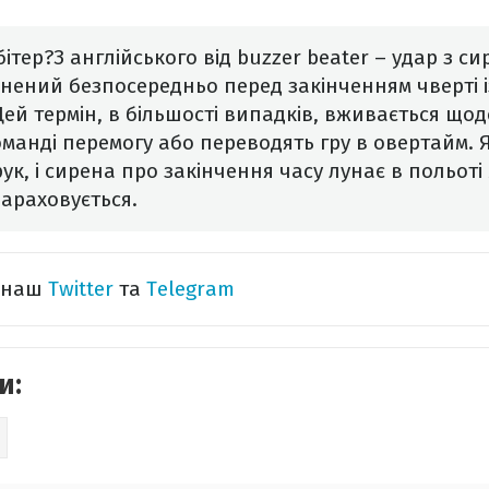
бітер?
З англійського від buzzer beater – удар з с
снений безпосередньо перед закінченням чверті і
ей термін, в більшості випадків, вживається щод
манді перемогу або переводять гру в овертайм. 
рук, і сирена про закінчення часу лунає в польоті
зараховується.
а наш
Twitter
та
Telegram
и: