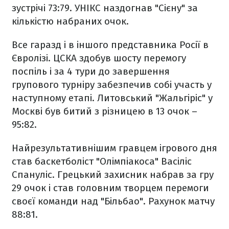
зустрічі 73:79. УНІКС наздогнав "Сієну" за
кількістю набраних очок.
Все гаразд і в іншого представника Росії в
Євролізі. ЦСКА здобув шосту перемогу
поспіль і за 4 тури до завершення
групового турніру забезпечив собі участь у
наступному етапі. Литовський "Жальгіріс" у
Москві був битий з різницею в 13 очок –
95:82.
Найрезультативнішим гравцем ігрового дня
став баскетболіст "Олімпіакоса" Васіліс
Спануліс. Грецький захисник набрав за гру
29 очок і став головним творцем перемоги
своєї команди над "Більбао". Рахунок матчу
88:81.