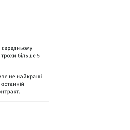
в середньому
 трохи більше 5
иває не найкращі
 останній
онтракт.