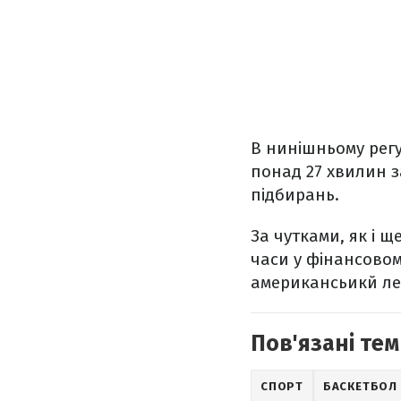
В нинішньому регу
понад 27 хвилин з
підбирань.
За чутками, як і 
часи у фінансовом
американсьикй лег
Пов'язані тем
СПОРТ
БАСКЕТБОЛ