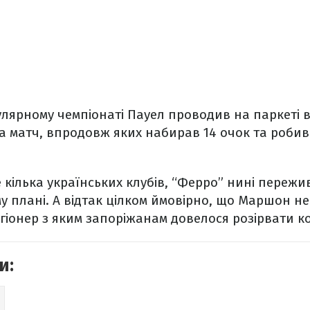
лярному чемпіонаті Пауел проводив на паркеті 
а матч, впродовж яких набирав 14 очок та робив
ще кілька українських клубів, “Ферро” нині переж
у плані. А відтак цілком ймовірно, що Маршон не
іонер з яким запоріжанам довелося розірвати к
и: