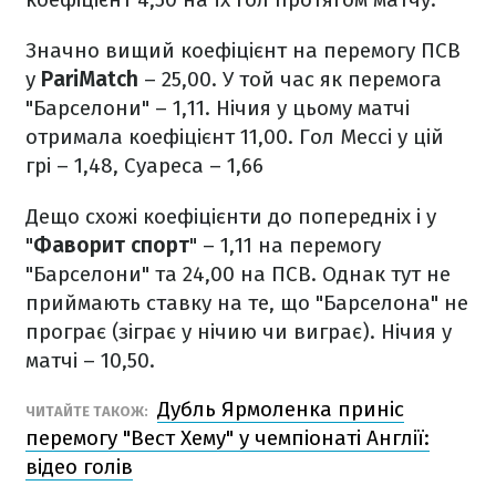
Значно вищий коефіцієнт на перемогу ПСВ
у
PariMatch
– 25,00. У той час як перемога
"Барселони" – 1,11. Нічия у цьому матчі
отримала коефіцієнт 11,00. Гол Мессі у цій
грі – 1,48, Суареса – 1,66
Дещо схожі коефіцієнти до попередніх і у
"
Фаворит спорт
" – 1,11 на перемогу
"Барселони" та 24,00 на ПСВ. Однак тут не
приймають ставку на те, що "Барселона" не
програє (зіграє у нічию чи виграє). Нічия у
матчі – 10,50.
Дубль Ярмоленка приніс
ЧИТАЙТЕ ТАКОЖ:
перемогу "Вест Хему" у чемпіонаті Англії:
відео голів