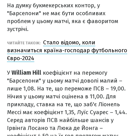
На думку букмекерських контор, у
"Барселони" не має бути особливих
проблем у цьому матчі, яка є фаворитом
зустрічі.
Стало відомо, коли
ЧИТАЙТЕ ТАКОЖ:
визначиться країна-господар футбольного
Євро-2024
У
William Hill
коефіцієнт на перемогу
"Барселони" у цьому матчі доволі малий –
лише 1,08. На те, що переможе ПСВ – 19,00.
Нічия у цьому матчі оцінена в 11,00. Для
прикладу, ставка на те, що заб'є Ліонель
Мессі має коефіцієнт 1,35, Луїс Суарес – 1,44.
Серед авторів ПСВ найбільше шансів у
Ірвінга Лосано та Люка де Йонга –
коефіцієнт 4,50 на їх гол протягом матчу.