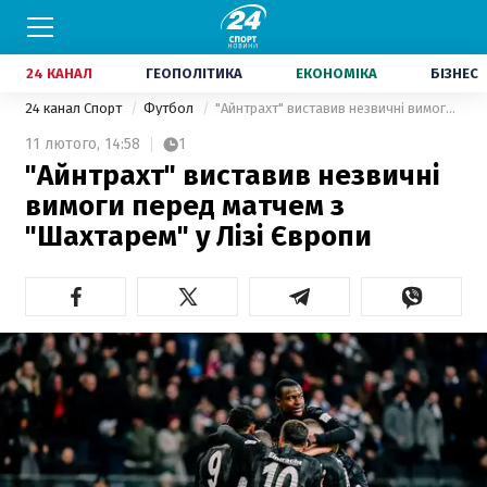
24 КАНАЛ
ГЕОПОЛІТИКА
ЕКОНОМІКА
БІЗНЕС
24 канал Спорт
Футбол
"Айнтрахт" виставив незвичні вимоги перед матчем з "Шахтарем" у Лізі Європи
11 лютого,
14:58
1
"Айнтрахт" виставив незвичні
вимоги перед матчем з
"Шахтарем" у Лізі Європи