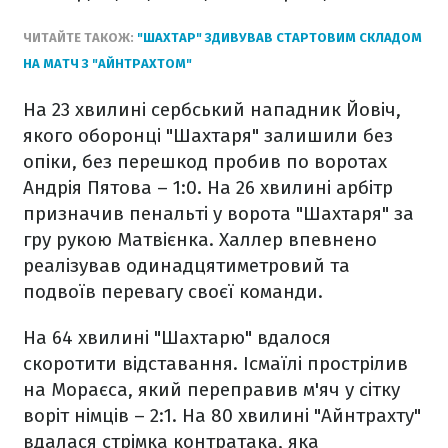
ЧИТАЙТЕ ТАКОЖ:
"ШАХТАР" ЗДИВУВАВ СТАРТОВИМ СКЛАДОМ
НА МАТЧ З "АЙНТРАХТОМ"
На 23 хвилині сербський нападник Йовіч,
якого оборонці "Шахтаря" залишили без
опіки, без перешкод пробив по воротах
Андрія Пятова – 1:0. На 26 хвилині арбітр
призначив пенальті у ворота "Шахтаря" за
гру рукою Матвієнка. Халлер впевнено
реалізував одинадцятиметровий та
подвоїв перевагу своєї команди.
На 64 хвилині "Шахтарю" вдалося
скоротити відставання. Ісмаїлі прострілив
на Мораєса, який переправив м'яч у сітку
воріт німців – 2:1. На 80 хвилині "Айнтрахту"
вдалася стрімка контратака, яка