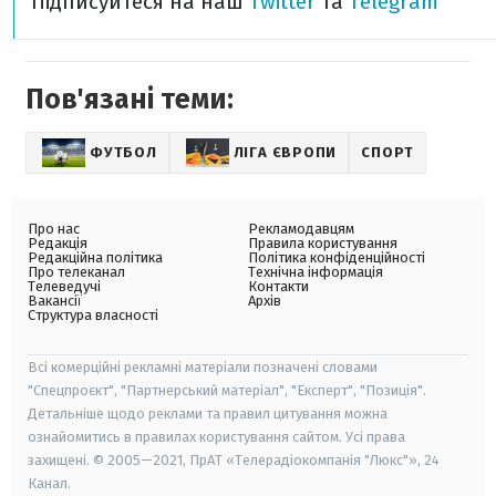
Підписуйтеся на наш
Twitter
та
Telegram
Пов'язані теми:
ФУТБОЛ
ЛІГА ЄВРОПИ
СПОРТ
Про нас
Рекламодавцям
Редакція
Правила користування
Редакційна політика
Політика конфіденційності
Про телеканал
Технічна інформація
Телеведучі
Контакти
Вакансії
Архів
Структура власності
Всі комерційні рекламні матеріали позначені словами
"Спецпроєкт", "Партнерський матеріал", "Експерт", "Позиція".
Детальніше щодо реклами та правил цитування можна
ознайомитись в правилах користування сайтом. Усі права
захищені. © 2005—2021, ПрАТ «Телерадіокомпанія "Люкс"», 24
Канал.