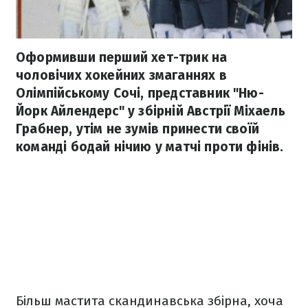
Оформивши перший хет-трик на
чоловічих хокейних змаганнях в
Олімпійському Сочі, представник "Ню-
Йорк Айлендерс" у збірній Австрії Міхаель
Грабнер, утім не зумів принести своїй
команді бодай нічию у матчі проти фінів.
Більш мастита скандинавська збірна, хоча