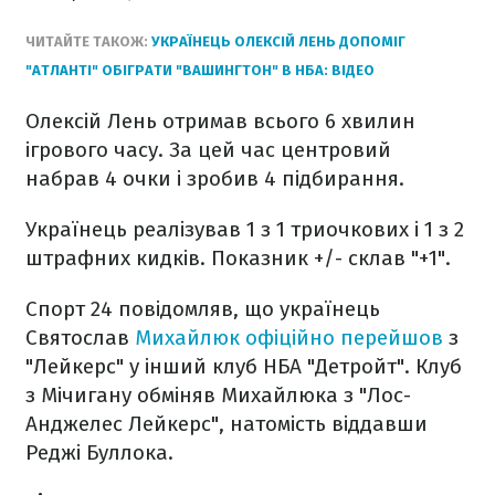
ЧИТАЙТЕ ТАКОЖ:
УКРАЇНЕЦЬ ОЛЕКСІЙ ЛЕНЬ ДОПОМІГ
"АТЛАНТІ" ОБІГРАТИ "ВАШИНГТОН" В НБА: ВІДЕО
Олексій Лень отримав всього 6 хвилин
ігрового часу. За цей час центровий
набрав 4 очки і зробив 4 підбирання.
Українець реалізував 1 з 1 триочкових і 1 з 2
штрафних кидків. Показник +/- склав "+1".
Спорт 24 повідомляв, що українець
Святослав
Михайлюк офіційно перейшов
з
"Лейкерс" у інший клуб НБА "Детройт". Клуб
з Мічигану обміняв Михайлюка з "Лос-
Анджелес Лейкерс", натомість віддавши
Реджі Буллока.