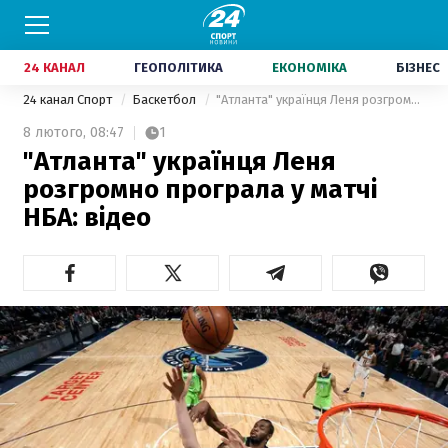
24 КАНАЛ
ГЕОПОЛІТИКА
ЕКОНОМІКА
БІЗНЕС
24 канал Спорт
Баскетбол
"Атланта" українця Леня розгромно програла у матчі НБА: відео
8 лютого,
08:47
1
"Атланта" українця Леня
розгромно програла у матчі
НБА: відео