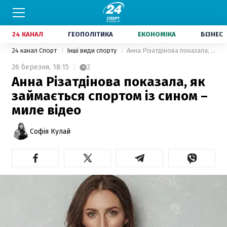
24 КАНАЛ
ГЕОПОЛІТИКА
ЕКОНОМІКА
БІЗНЕС
24 канал Спорт
Інші види спорту
Анна Різатдінова показала, як займається спортом із сином – миле відео
26 березня,
18:15
2
Анна Різатдінова показала, як
займається спортом із сином –
миле відео
Софія Кулай