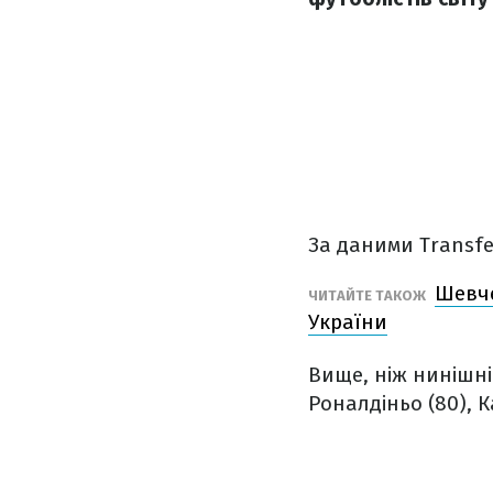
За даними Transfe
Шевче
ЧИТАЙТЕ ТАКОЖ
України
Вище, ніж нинішні
Роналдіньо (80), Ка