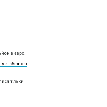
ьйонів євро.
у зі збірною
лися тільки