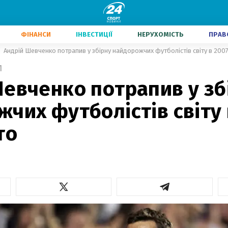
ФІНАНСИ
ІНВЕСТИЦІЇ
НЕРУХОМІСТЬ
ПРАВ
Андрій Шевченко потрапив у збірну найдорожчих футболістів світу в 2007
1
евченко потрапив у зб
чих футболістів світу 
то