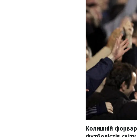
Колишній форвард
футболістів світу