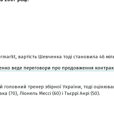
rmarkt, вартість Шевченка тоді становила 46 міл
нко веде переговори про продовження контракт
й головний тренер збірної України, тоді оцінюва
ка (70), Ліонель Мессі (60) і Тьєррі Анрі (50).