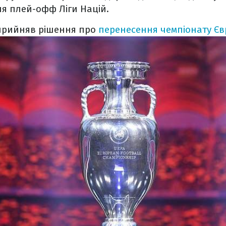
ля плей-офф Ліги Націй.
 прийняв рішення про
перенесення чемпіонату Єв