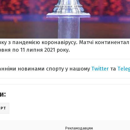
'язку з пандемією коронавірусу. Матчі континента
рвня по 11 липня 2021 року.
танніми новинами спорту у нашому
Twitter
та
Tele
и:
ОРТ
Рекламодавцям