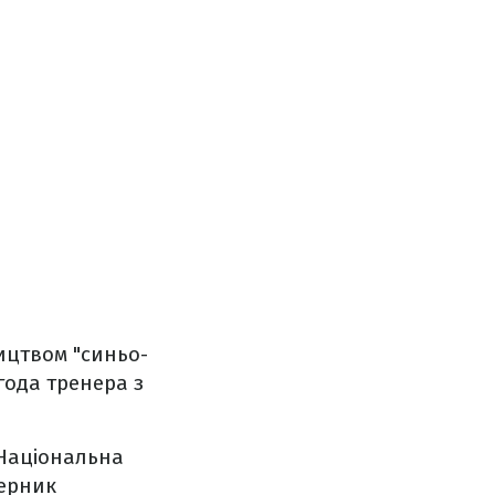
ництвом "синьо-
угода тренера з
 Національна
перник