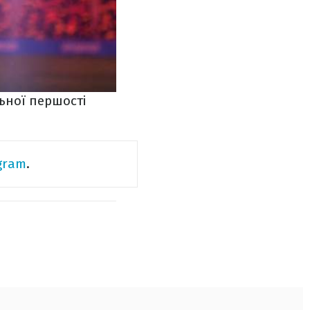
льної першості
gram
.