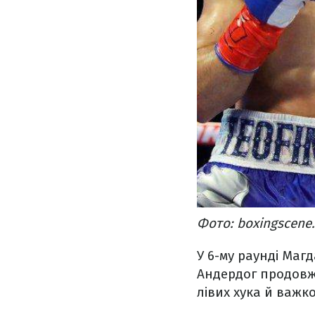
Фото: boxingscene
У 6-му раунді Маг
Андердог продовжи
лівих хука й важк