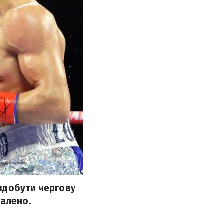
здобути чергову
далено.