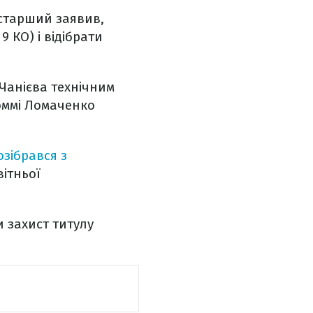
-старший заявив,
 9 КО) і відібрати
 Чанієва технічним
Коммі Ломаченко
озібрався з
вітньої
 захист титулу