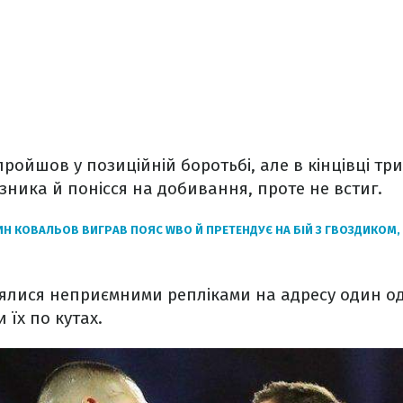
ройшов у позиційній боротьбі, але в кінцівці т
зника й понісся на добивання, проте не встиг.
Н КОВАЛЬОВ ВИГРАВ ПОЯС WBO Й ПРЕТЕНДУЄ НА БІЙ З ГВОЗДИКОМ,
інялися неприємними репліками на адресу один о
 їх по кутах.