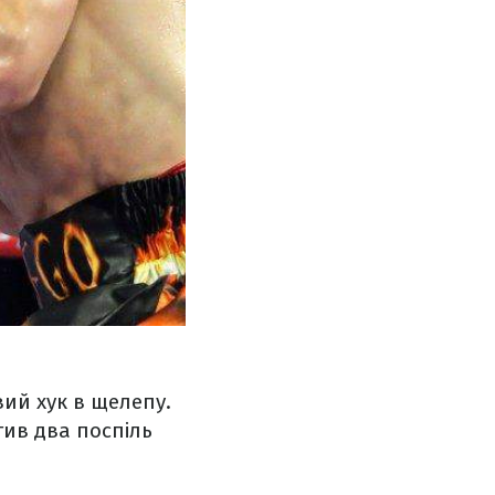
вий хук в щелепу.
тив два поспіль