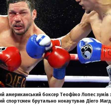
й американський боксер Теофімо Лопес зумів 
ний спортсмен брутально нокаутував Діего Маг