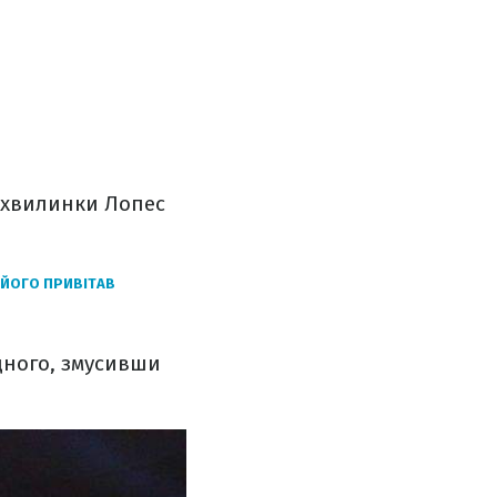
рихвилинки Лопес
 ЙОГО ПРИВІТАВ
дного, змусивши