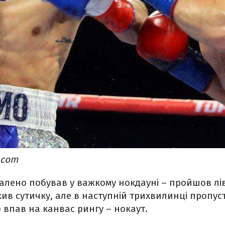
.com
далено побував у важкому нокдауні – пройшов лі
в сутичку, але в наступній трихвилинці пропус
о впав на канвас рингу – нокаут.