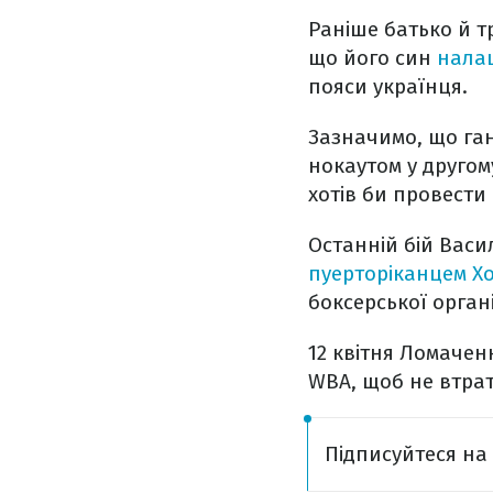
Раніше батько й т
що його син
нала
пояси українця.
Зазначимо, що га
нокаутом у другому
хотів би провести
Останній бій Васи
пуерторіканцем Х
боксерської органі
12 квітня Ломачен
WBA, щоб не втрат
Підписуйтеся н