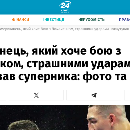
ФІНАНСИ
ІНВЕСТИЦІЇ
НЕРУХОМІСТЬ
ПРАВ
Американець, який хоче бою з Ломаченком, страшними ударами нокаутував 
ець, який хоче бою з
ком, страшними удара
ав суперника: фото та