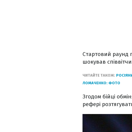
Стартовий раунд п
шокував співвітчи
ЧИТАЙТЕ ТАКОЖ:
РОСІЯНИ
ЛОМАЧЕНКО: ФОТО
Згодом бійці обм
рефері розтягувати