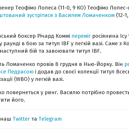
ренер Теофімо Лопеса (11-0, 9 КО) Теофімо Лопес
штований зустрітися з Василем Ломаченком
(12-1,
нський боксер Річард Коммі
переміг
росіянина Ісу
 раунді в бою за титул IBF у легкій вазі. Саме з 
 наступний бій та завоювати титул IBF.
ль Ломаченко провів 8 грудня в Нью-Йорку. Він
р
осе Педрасою
і додав до своєї колекції титул Всес
зації (WBO) у легкій вазі.
ко повернеться у ринг. Василю потрібно провести
ити його.
а наш
Twitter
та
Telegram