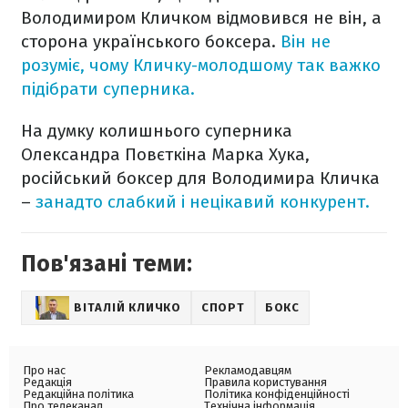
Володимиром Кличком відмовився не він, а
сторона українського боксера.
Він не
розуміє, чому Кличку-молодшому так важко
підібрати суперника.
На думку колишнього суперника
Олександра Повєткіна Марка Хука,
російський боксер для Володимира Кличка
–
занадто слабкий і нецікавий конкурент.
Пов'язані теми:
ВІТАЛІЙ КЛИЧКО
СПОРТ
БОКС
Про нас
Рекламодавцям
Редакція
Правила користування
Редакційна політика
Політика конфіденційності
Про телеканал
Технічна інформація