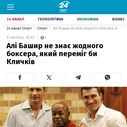
24 КАНАЛ
ГЕОПОЛІТИКА
ЕКОНОМІКА
БІЗНЕС
24 канал Спорт
Спорт
Алі Башир не знає жодного боксера, який переміг би Кличків
9 лютого,
15:32
1
Алі Башир не знає жодного
боксера, який переміг би
Кличків