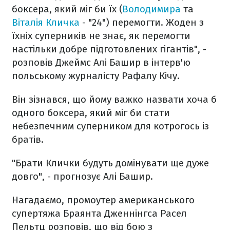
боксера, який міг би їх (
Володимира
та
Віталія Кличка
- "24") перемогти. Жоден з
їхніх суперників не знає, як перемогти
настільки добре підготовлених гігантів", -
розповів Джеймс Алі Башир в інтерв'ю
польському журналісту Рафалу Кічу.
Він зізнався, що йому важко назвати хоча б
одного боксера, який міг би стати
небезпечним суперником для котрогось із
братів.
"Брати Клички будуть домінувати ще дуже
довго", - прогнозує Алі Башир.
Нагадаємо, промоутер американського
супертяжа Браянта Дженнінгса Расел
Пельтц розповів, що від бою з