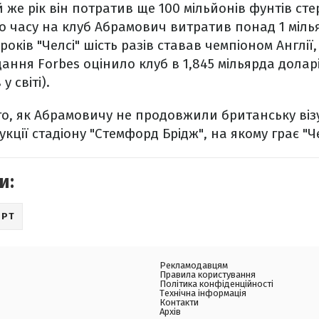
же рік він потратив ще 100 мільйонів фунтів стер
о часу на клуб Абрамович витратив понад 1 міль
5 років "Челсі" шість разів ставав чемпіоном Англі
дання Forbes оцінило клуб в 1,845 мільярда долар
 світі).
ого, як Абрамовичу не продовжили британську віз
кції стадіону "Стемфорд Брідж", на якому грає "Че
и:
ОРТ
Рекламодавцям
Правила користування
Політика конфіденційності
Технічна інформація
Контакти
Архів