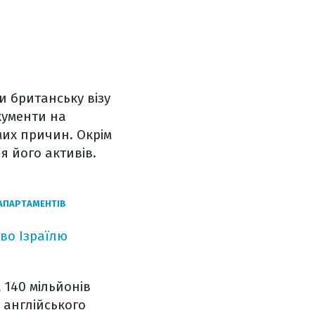
и британську візу
кументи на
мих причин. Окрім
я його активів.
АПАРТАМЕНТІВ
во Ізраїлю
 140 мільйонів
ї англійського