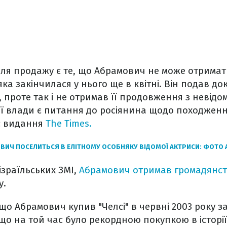
ля продажу є те, що Абрамович не може отримат
ка закінчилася у нього ще в квітні. Він подав до
 проте так і не отримав її продовження з невідо
ої влади є питання до росіянина щодо походженн
є видання
The Times.
ВИЧ ПОСЕЛИТЬСЯ В ЕЛІТНОМУ ОСОБНЯКУ ВІДОМОЇ АКТРИСИ: ФОТО 
ізраїльських ЗМІ,
Абрамович отримав громадянст
у.
що Абрамович купив "Челсі" в червні 2003 року за
, що на той час було рекордною покупкою в історі