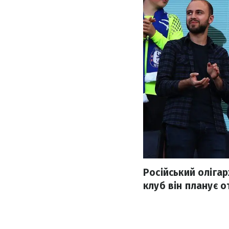
Російський оліга
клуб він планує о