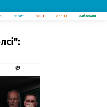
О
СПОРТ
FIGHT
ОСВІТА
ЛАЙФХАКИ
лсі":