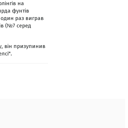
лінгів на
ярда фунтів
ї, один раз виграв
ів (№7 серед
у, він призупинив
лсі".