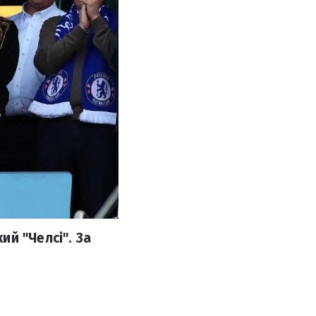
й "Челсі". За