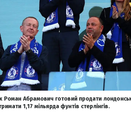
рх Роман Абрамович готовий продати лондонськи
тримати 1,17 мільярда фунтів стерлінгів.