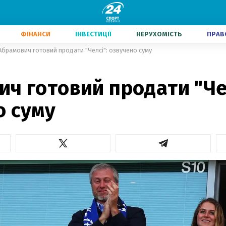
ФІНАНСИ
ІНВЕСТИЦІЇ
НЕРУХОМІСТЬ
ПРАВ
Абрамович готовий продати "Челсі": озвучено суму
ч готовий продати "Че
о суму