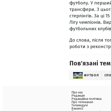
футболу. У перший 
трансфери. З цьог
стерлінгів. За ці 1
Лігу чемпіонів. Ви
футбольних клубів у
До слова, після т
роботи з реконстру
Пов'язані тем
ФУТБОЛ
СП
Про нас
Редакція
Редакційна політика
Про телеканал
Телеведучі
Вакансії