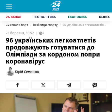
24 КАНАЛ
ГЕОПОЛІТИКА
ЕКОНОМІКА
БІЗНЕС
24 канал Спорт
Інші види спорту
96 українських легкоатлетів продовжують готуватися до Олімпіади за кордоном попри коронавірус
23 березня,
18:52
2
96 українських легкоатлетів
продовжують готуватися до
Олімпіади за кордоном попри
коронавірус
Юрій Семенюк