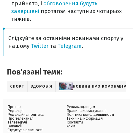
прийнято, і
обговорення будуть
завершені
протягом наступних чотирьох
тижнів.
Слідкуйте за останніми новинами спорту у
нашому
Twitter
та
Telegram
.
Пов'язані теми:
СПОРТ
ЗДОРОВ'Я
НОВИНИ ПРО КОРОНАВІРУС
Про нас
Рекламодавцям
Редакція
Правила користування
Редакційна політика
Політика конфіденційності
Про телеканал
Технічна інформація
Телеведучі
Контакти
Вакансії
Архів
Структура власності