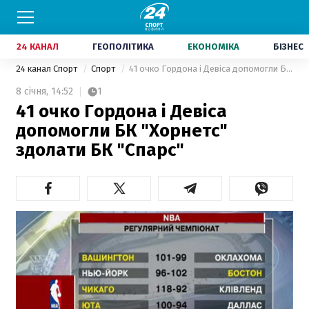
24 КАНАЛ
ГЕОПОЛІТИКА
ЕКОНОМІКА
БІЗНЕС
24 канал Спорт
Спорт
41 очко Гордона і Девіса допомогли БК "Хорнетс" здолати БК "Спарс"
8 січня,
14:52
1
41 очко Гордона і Девіса
допомогли БК "Хорнетс"
здолати БК "Спарс"