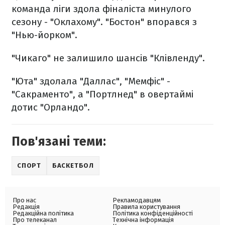
команда ліги здола фіналіста минулого
сезону - "Оклахому". "Бостон" впорався з
"Нью-йорком".
"Чикаго" не залишило шансів "Клівленду".
"Юта" здолала "Даллас", "Мемфіс" -
"Сакраменто", а "Портлнед" в овертаймі
дотис "Орландо".
Пов'язані теми:
СПОРТ
БАСКЕТБОЛ
Про нас
Рекламодавцям
Редакція
Правила користування
Редакційна політика
Політика конфіденційності
Про телеканал
Технічна інформація