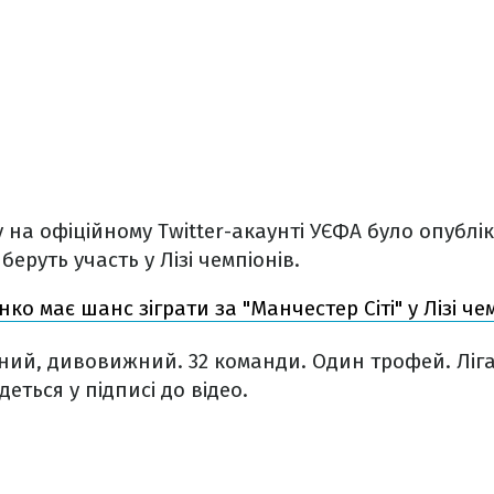
у на офіційному Twitter-акаунті УЄФА було опублі
 беруть участь у Лізі чемпіонів.
нко має шанс зіграти за "Манчестер Сіті" у Лізі че
ний, дивовижний. 32 команди. Один трофей. Ліга
деться у підписі до відео.