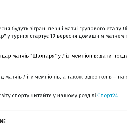
сня будуть зіграні перші матчі групового етапу Лі
" у турнірі стартує 19 вересня домашнім матчем 
дар матчів "Шахтаря" у Лізі чемпіонів: дати поєд
д матчів Ліги чемпіонів, а також відео голів – на 
світу спорту читайте у нашому розділі
Спорт24
и: