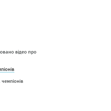
ковано відео про
мпіонів
 чемпіонів