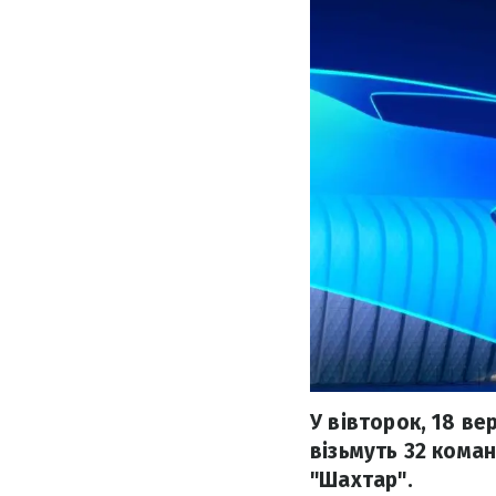
У вівторок, 18 ве
візьмуть 32 коман
"Шахтар".