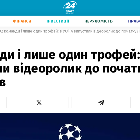
ФІНАНСИ
ІНВЕСТИЦІЇ
НЕРУХОМІСТЬ
ПРАВ
32 команди і лише один трофей: в УЄФА випустили відеоролик до початку Лі
1
ди і лише один трофей
и відеоролик до почат
в