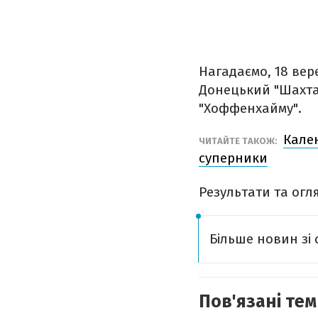
Нагадаємо, 18 вере
Донецький "Шахтар
"Хоффенхайму".
Кален
ЧИТАЙТЕ ТАКОЖ:
суперники
Результати та огля
Більше новин зі 
Пов'язані тем