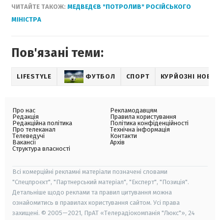
ЧИТАЙТЕ ТАКОЖ:
МЕДВЕДЄВ "ПОТРОЛИВ" РОСІЙСЬКОГО
МІНІСТРА
Пов'язані теми:
LIFESTYLE
ФУТБОЛ
СПОРТ
КУРЙОЗНІ НОВИ
Про нас
Рекламодавцям
Редакція
Правила користування
Редакційна політика
Політика конфіденційності
Про телеканал
Технічна інформація
Телеведучі
Контакти
Вакансії
Архів
Структура власності
Всі комерційні рекламні матеріали позначені словами
"Спецпроєкт", "Партнерський матеріал", "Експерт", "Позиція".
Детальніше щодо реклами та правил цитування можна
ознайомитись в правилах користування сайтом. Усі права
захищені. © 2005—2021, ПрАТ «Телерадіокомпанія "Люкс"», 24